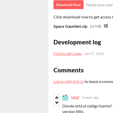
Name your own
Download Now
Click download now to get access to
Space Gauntlet.zip
24 MB
Development log
Futuro del juego
Jun 27, 2023
Comments
Log in with itch.io
to leave a comm
fafa2
3 years ago
Dónde está el código fuente
version Win.